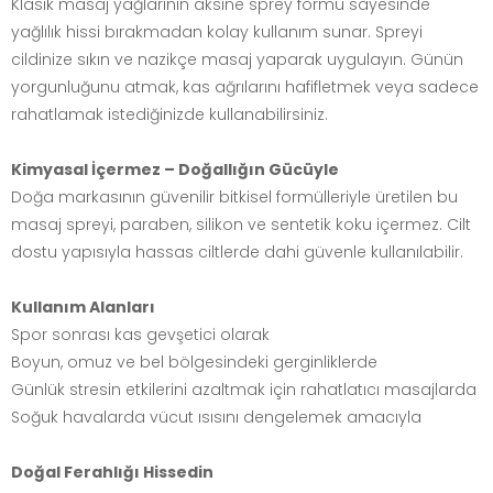
Klasik masaj yağlarının aksine sprey formu sayesinde
yağlılık hissi bırakmadan kolay kullanım sunar. Spreyi
cildinize sıkın ve nazikçe masaj yaparak uygulayın. Günün
yorgunluğunu atmak, kas ağrılarını hafifletmek veya sadece
rahatlamak istediğinizde kullanabilirsiniz.
Kimyasal İçermez – Doğallığın Gücüyle
Doğa markasının güvenilir bitkisel formülleriyle üretilen bu
masaj spreyi, paraben, silikon ve sentetik koku içermez. Cilt
dostu yapısıyla hassas ciltlerde dahi güvenle kullanılabilir.
Kullanım Alanları
Spor sonrası kas gevşetici olarak
Boyun, omuz ve bel bölgesindeki gerginliklerde
Günlük stresin etkilerini azaltmak için rahatlatıcı masajlarda
Soğuk havalarda vücut ısısını dengelemek amacıyla
Doğal Ferahlığı Hissedin