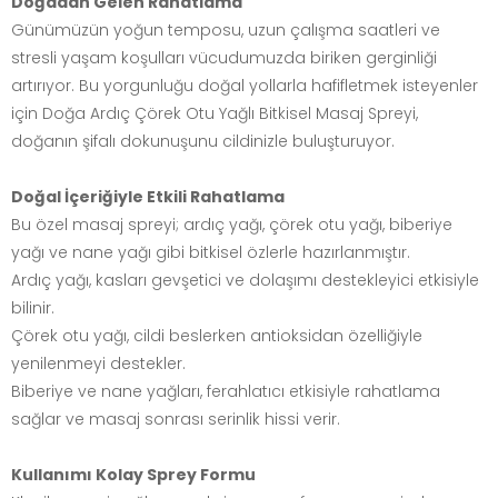
Doğadan Gelen Rahatlama
Günümüzün yoğun temposu, uzun çalışma saatleri ve
stresli yaşam koşulları vücudumuzda biriken gerginliği
artırıyor. Bu yorgunluğu doğal yollarla hafifletmek isteyenler
için Doğa Ardıç Çörek Otu Yağlı Bitkisel Masaj Spreyi,
doğanın şifalı dokunuşunu cildinizle buluşturuyor.
Doğal İçeriğiyle Etkili Rahatlama
Bu özel masaj spreyi; ardıç yağı, çörek otu yağı, biberiye
yağı ve nane yağı gibi bitkisel özlerle hazırlanmıştır.
Ardıç yağı, kasları gevşetici ve dolaşımı destekleyici etkisiyle
bilinir.
Çörek otu yağı, cildi beslerken antioksidan özelliğiyle
yenilenmeyi destekler.
Biberiye ve nane yağları, ferahlatıcı etkisiyle rahatlama
sağlar ve masaj sonrası serinlik hissi verir.
Kullanımı Kolay Sprey Formu