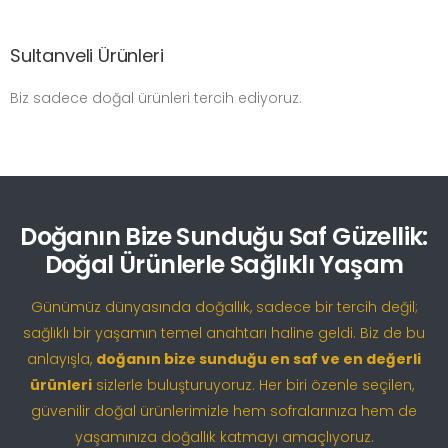
Sultanveli Ürünleri
Biz sadece doğal ürünleri tercih ediyoruz.
Doğanın Bize Sunduğu Saf Güzellik:
Doğal Ürünlerle Sağlıklı Yaşam
Günümüz dünyasında doğallık, sadece bir tercih değil;
sağlıklı bir yaşamın temel anahtarı haline geldi. Biz de bu
anlayışla,
doğanın bize sunduğu en saf ve en değerli
ürünleri
sizlerle buluşturuyoruz. Her biri özenle seçilen,
güvenilir doğal ürünlerimizle hem sofralarınıza hem de
yaşamınıza doğallık katmayı amaçlıyoruz.