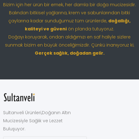
Bizim için her ürün bir emek, her damla bir doğa mucizesidir.
Balından bitkisel yağlarına, krem ve sabunlarından bitki
çaylarına kadar sunduğumuz tüm ürünlerde,
doğallığı,
kaliteyi ve güveni
ön planda tutuyoruz.
Doğayı koruyarak, ondan aldığımızı en saf haliyle sizlere
sunmak bizim en büyük önceliğimizdir. Çünkü inanıyoruz ki;
Gerçek sağlık, doğadan gelir.
Sultanveli Ürünleri,Doğanın Altın
Mucizesiyle Sağlık ve Lezzet
Buluşuyor.